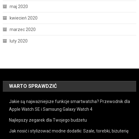
maj 2020
kwiecień 2020
marzec 2020
luty 2020
WARTO SPRAWDZIĆ
Jakie są najważniejsze funkcje smartwatcha? Przewodnik dla
Apple Watch SE i Samsung Galaxy Watch 4
Najlepszy zegarek dla Twojego budżetu
Jak nosić i stylizować modne dodatki: Szale, torebki, biżuterię