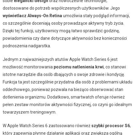
sobie
elegancki design
oraz nowoczesne technologie,
dostosowane do potrzeb współczesnych użytkowników. Jego
wyświetlacz Always-On Retina
umożliwia stały podgląd informacji,
co szczególnie doceniają osoby prowadzące aktywny tryb życia.
Dzięki tej funkcji, użytkownicy mogą łatwo sprawdzić godzinę,
powiadomienia czy dane dotyczące aktywności bez konieczności
podnoszenia nadgarstka.
Jednym z najważniejszych atutów Apple Watch Series 6 jest
możliwość monitorowania
poziomu natlenienia krwi
, co stanowi
istotne narzędzie dla osób dbających o swoje zdrowie i kondycję.
Funkcja ta jest szczególnie przydatna dla osób z problemami układu
oddechowego, ponieważ pozwala na bieżąco obserwować stan
dotlenienia organizmu. Dodatkowo, smartwatch oferuje również
pełen zestaw monitorów aktywności fizycznej, co czyni go idealnym
towarzyszem treningowym.
W Apple Watch Series 6 zastosowano również
szybki procesor S6
,
który zapewnia płynne działanie aplikacji oraz zwiększa ogólną