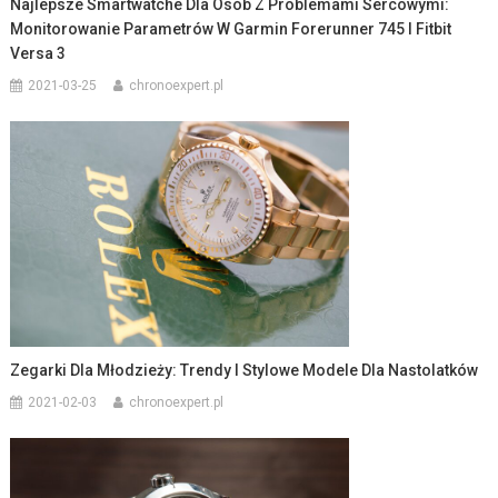
Najlepsze Smartwatche Dla Osób Z Problemami Sercowymi:
Monitorowanie Parametrów W Garmin Forerunner 745 I Fitbit
Versa 3
2021-03-25
chronoexpert.pl
Zegarki Dla Młodzieży: Trendy I Stylowe Modele Dla Nastolatków
2021-02-03
chronoexpert.pl