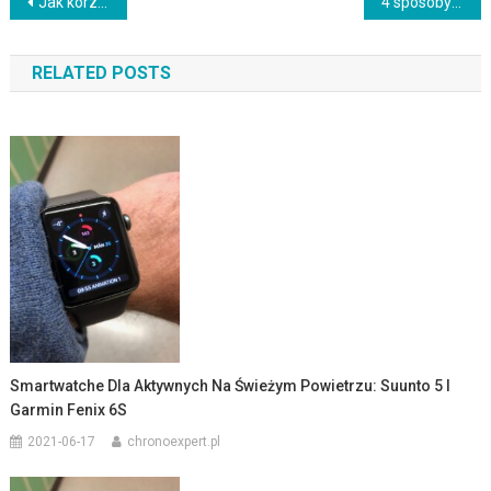
Nawigacja
Jak korzystać z smartwatcha podczas treningu cardio: Sposoby na efektywny trening z pomocą technologii
4 sposoby na wybór odpowiedniego smartwatcha dla Ciebie
wpisu
RELATED POSTS
Smartwatche Dla Aktywnych Na Świeżym Powietrzu: Suunto 5 I
Garmin Fenix 6S
2021-06-17
chronoexpert.pl