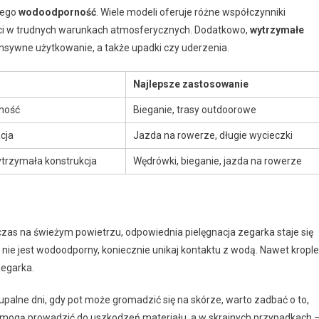
jego
wodoodporność
. Wiele modeli oferuje różne współczynniki
ności w trudnych warunkach atmosferycznych. Dodatkowo,
wytrzymałe
nsywne użytkowanie, a także upadki czy uderzenia.
Najlepsze zastosowanie
rność
Bieganie, trasy outdoorowe
cja
Jazda na rowerze, długie wycieczki
ytrzymała konstrukcja
Wędrówki, bieganie, jazda na rowerze
zas na świeżym powietrzu, odpowiednia pielęgnacja zegarka staje się
 nie jest wodoodporny, koniecznie unikaj kontaktu z wodą. Nawet krople
egarka.
palne dni, gdy pot może gromadzić się na skórze, warto zadbać o to,
rz, mogą prowadzić do uszkodzeń materiału, a w skrajnych przypadkach 