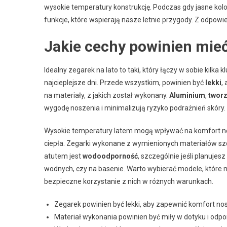
wysokie temperatury konstrukcję. Podczas gdy jasne kolo
funkcje, które wspierają nasze letnie przygody. Z odpowi
Jakie cechy powinien mieć
Idealny zegarek na lato to taki, który łączy w sobie kil
najcieplejsze dni. Przede wszystkim, powinien być
lekki
,
na materiały, z jakich został wykonany.
Aluminium
,
twor
wygodę noszenia i minimalizują ryzyko podrażnień skóry.
Wysokie temperatury latem mogą wpływać na komfort nos
ciepła. Zegarki wykonane z wymienionych materiałów szc
atutem jest
wodoodporność
, szczególnie jeśli planuj
wodnych, czy na basenie. Warto wybierać modele, które
bezpieczne korzystanie z nich w różnych warunkach.
Zegarek powinien być lekki, aby zapewnić komfort nos
Materiał wykonania powinien być miły w dotyku i odpo