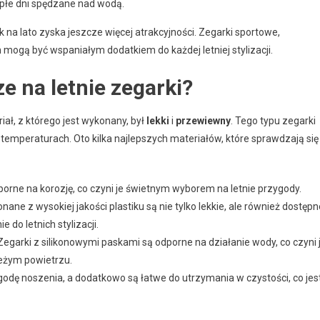
płe dni spędzane nad wodą.
 na lato zyska jeszcze więcej atrakcyjności. Zegarki sportowe,
 mogą być wspaniałym dodatkiem do każdej letniej stylizacji.
ze na letnie zegarki?
riał, z którego jest wykonany, był
lekki
i
przewiewny
. Tego typu zegarki
mperaturach. Oto kilka najlepszych materiałów, które sprawdzają się
dporne na korozję, co czyni je świetnym wyborem na letnie przygody.
ne z wysokiej jakości plastiku są nie tylko lekkie, ale również dostępn
do letnich stylizacji.
Zegarki z silikonowymi paskami są odporne na działanie wody, co czyni 
eżym powietrzu.
godę noszenia, a dodatkowo są łatwe do utrzymania w czystości, co jes