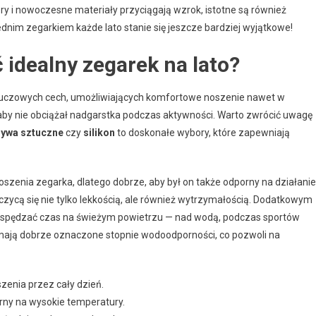
ry i nowoczesne materiały przyciągają wzrok, istotne są również
ednim zegarkiem każde lato stanie się jeszcze bardziej wyjątkowe!
 idealny zegarek na lato?
ka kluczowych cech, umożliwiających komfortowe noszenie nawet w
 aby nie obciążał nadgarstka podczas aktywności. Warto zwrócić uwagę
zywa sztuczne
czy
silikon
to doskonałe wybory, które zapewniają
zenia zegarka, dlatego dobrze, aby był on także odporny na działanie
zycą się nie tylko lekkością, ale również wytrzymałością. Dodatkowym
esz spędzać czas na świeżym powietrzu — nad wodą, podczas sportów
 mają dobrze oznaczone stopnie wodoodporności, co pozwoli na
zenia przez cały dzień.
rny na wysokie temperatury.