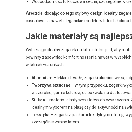
Wodoodporność to kluczowa cecha, szczególnie w cie
Wreszcie, dodając do tego stylowy design, idealny zegarek
casualowe, a nawet eleganckie modele w letnich kolorach
Jakie materiały są najleps
Wybierając idealny zegarek na lato, istotne jest, aby mate
powinny zapewniać komfort noszenia nawet w wysokich te
w letnich warunkach:
Aluminium
– lekkie i trwałe, zegarki aluminiowe są o
Tworzywa sztuczne
– w tym przypadku, zegarki wykona
w szerokiej gamie kolorów, co pozwala na dostosowanie 
Silikon
– materiał elastyczny i łatwy do czyszczenia. 
idealnym wyborem na plażę czy do aktywności na świ
Tekstylia
– zegarki z paskami tekstylnymi oferują wy
szczególnie ważne latem.