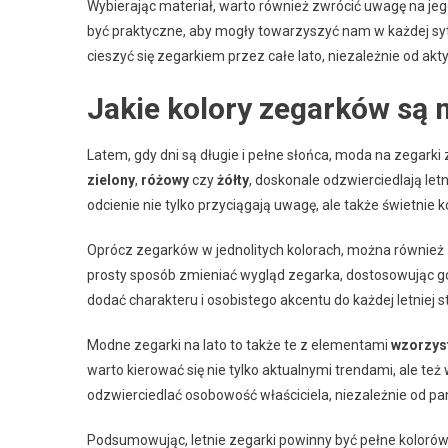
Wybierając materiał, warto również zwrócić uwagę na je
być praktyczne, aby mogły towarzyszyć nam w każdej sytu
cieszyć się zegarkiem przez całe lato, niezależnie od akt
Jakie kolory zegarków są
Latem, gdy dni są długie i pełne słońca, moda na zegarki z
zielony
,
różowy
czy
żółty
, doskonale odzwierciedlają let
odcienie nie tylko przyciągają uwagę, ale także świetnie k
Oprócz zegarków w jednolitych kolorach, można również
prosty sposób zmieniać wygląd zegarka, dostosowując g
dodać charakteru i osobistego akcentu do każdej letniej sty
Modne zegarki na lato to także te z elementami
wzorzys
warto kierować się nie tylko aktualnymi trendami, ale t
odzwierciedlać osobowość właściciela, niezależnie od p
Podsumowując, letnie zegarki powinny być pełne kolorów