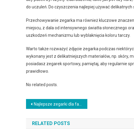
do uczuleń. Do czyszczenia najlepiej używać delikatnych ś
Przechowywanie zegarka ma również kluczowe znaczeni
miejscu, z dala od intensywnego światła słonecznego o
uszkodzeń mechanizmu lub wyblaknięcia koloru tarczy.
Warto także rozważyć zdjęcie zegarka podczas niektórych
wykonany jest z delikatniejszych materiałów, np. skóry, 
posiadasz zegarek sportowy, pamiętaj, aby regularnie spr
prawidłowo.
No related posts.
Nawigacja
Najlepsze zegarki dla fanów podróży: Funkcje śledzenia czasu w różnych strefach
wpisu
RELATED POSTS