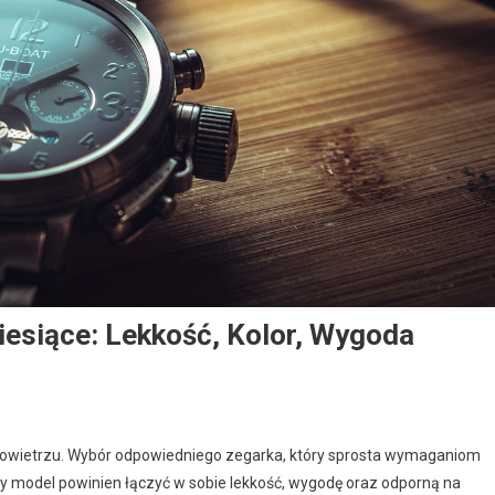
iesiące: Lekkość, Kolor, Wygoda
m powietrzu. Wybór odpowiedniego zegarka, który sprosta wymaganiom
alny model powinien łączyć w sobie lekkość, wygodę oraz odporną na