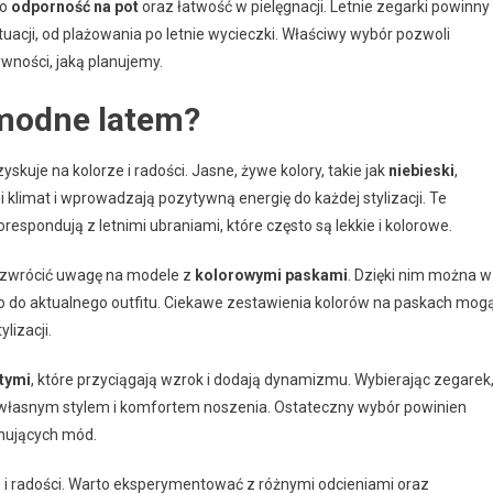
go
odporność na pot
oraz łatwość w pielęgnacji. Letnie zegarki powinny
acji, od plażowania po letnie wycieczki. Właściwy wybór pozwoli
ywności, jaką planujemy.
 modne latem?
yskuje na kolorze i radości. Jasne, żywe kolory, takie jak
niebieski
,
ni klimat i wprowadzają pozytywną energię do każdej stylizacji. Te
orespondują z letnimi ubraniami, które często są lekkie i kolorowe.
 zwrócić uwagę na modele z
kolorowymi paskami
. Dzięki nim można w
o do aktualnego outfitu. Ciekawe zestawienia kolorów na paskach mog
lizacji.
tymi
, które przyciągają wzrok i dodają dynamizmu. Wybierając zegarek
eż własnym stylem i komfortem noszenia. Ostateczny wybór powinien
anujących mód.
 i radości. Warto eksperymentować z różnymi odcieniami oraz