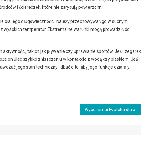
rodków i ściereczek, które nie zarysują powierzchni.
e dla jego długowieczności. Należy przechowywać go w suchym
raz wysokich temperatur. Ekstremalne warunki mogą prowadzić do
 aktywności, takich jak pływanie czy uprawianie sportów. Jeśli zegarek
może on ulec szybko zniszczeniu w kontakcie z wodą czy piaskiem. Jeśli
awdzać jego stan techniczny i dbać o to, aby jego funkcje działały
Wybór smartwatcha dla biegaczy: Garmin Forerunner 245 Music i Polar M430