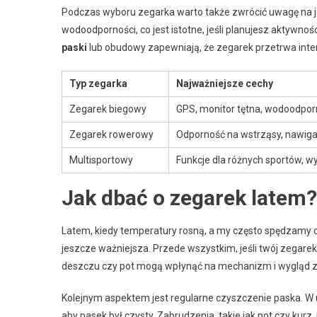
Podczas wyboru zegarka warto także zwrócić uwagę na 
wodoodporności, co jest istotne, jeśli planujesz aktyw
paski
lub obudowy zapewniają, że zegarek przetrwa inte
Typ zegarka
Najważniejsze cechy
Zegarek biegowy
GPS, monitor tętna, wodoodpo
Zegarek rowerowy
Odporność na wstrząsy, nawiga
Multisportowy
Funkcje dla różnych sportów, w
Jak dbać o zegarek latem?
Latem, kiedy temperatury rosną, a my często spędzamy c
jeszcze ważniejsza. Przede wszystkim, jeśli twój zegarek
deszczu czy pot mogą wpłynąć na mechanizm i wygląd z
Kolejnym aspektem jest regularne czyszczenie paska. W u
aby pasek był czysty. Zabrudzenia, takie jak pot czy ku