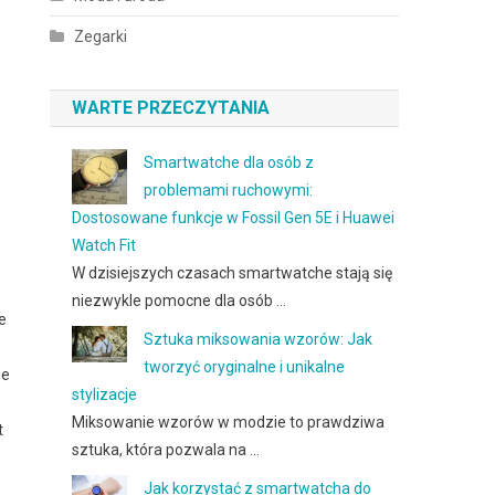
Zegarki
WARTE PRZECZYTANIA
Smartwatche dla osób z
problemami ruchowymi:
Dostosowane funkcje w Fossil Gen 5E i Huawei
Watch Fit
W dzisiejszych czasach smartwatche stają się
niezwykle pomocne dla osób …
e
Sztuka miksowania wzorów: Jak
tworzyć oryginalne i unikalne
je
stylizacje
Miksowanie wzorów w modzie to prawdziwa
t
sztuka, która pozwala na …
Jak korzystać z smartwatcha do