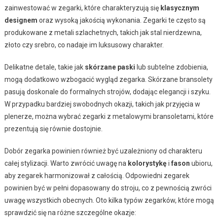
zainwestować w zegarki, które charakteryzują się
klasycznym
designem
oraz wysoką jakością wykonania. Zegarki te często są
produkowane z metali szlachetnych, takich jak stal nierdzewna,
złoto czy srebro, co nadaje im luksusowy charakter.
Delikatne detale, takie jak
skórzane paski
lub subtelne zdobienia,
mogą dodatkowo wzbogacić wygląd zegarka. Skórzane bransolety
pasują doskonale do formalnych strojów, dodając elegancji i szyku.
W przypadku bardziej swobodnych okazji, takich jak przyjęcia w
plenerze, można wybrać zegarki z metalowymi bransoletami, które
prezentują się równie dostojnie.
Dobór zegarka powinien również być uzależniony od charakteru
całej stylizacji. Warto zwrócić uwagę na
kolorystykę
i
fason
ubioru,
aby zegarek harmonizował z całością. Odpowiedni zegarek
powinien być w pełni dopasowany do stroju, co z pewnością zwróci
uwagę wszystkich obecnych. Oto kilka typów zegarków, które mogą
sprawdzić się na różne szczególne okazje: