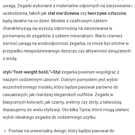
uwagę. Zegarki wykonane z materiałów odpornych na zarysowania i
uszkodzenia, takich jak
stal nierdzewna
czy
tworzywa sztuczne
,
będą idealne na co dzień. Modele z szafirowym szkłem
charakteryzują się wyższą odpornością na zarysowania w
porównaniu do zegarków z szkłem mineralnym. Warto również
zwrócić uwagę na wodoodporność zegarka, co może być istotne w
przypadku niespodziewanego deszczu czy aktywności związanych
z wodą.
styl=”font-weight:bold;”>Styl
zegarka powinien współgrać z
naszym codziennym ubiorom. Dobrym pomysłem jest wybór
wszechstronnego modelu, który będzie pasował zarówno do
casualowych, jak i bardziej eleganckich outfitów. Zegarki w
klasycznych kolorach, jak czarny, srebrny czy złoty, z łatwością
dopasujemy do wielu stylizacji. Oto kilka Tipów, które mogą ułatwić
wybór idealnego zegarka do codziennego użytku:
Postaw na uniwersalny design, który będzie pasował do