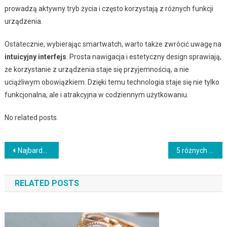
prowadzą aktywny tryb życia i często korzystają z różnych funkcji
urządzenia.
Ostatecznie, wybierając smartwatch, warto także zwrócić uwagę na
intuicyjny interfejs
. Prosta nawigacja i estetyczny design sprawiają,
że korzystanie z urządzenia staje się przyjemnością, a nie
uciążliwym obowiązkiem. Dzięki temu technologia staje się nie tylko
funkcjonalna, ale i atrakcyjna w codziennym użytkowaniu.
No related posts.
Nawigacja
Najbardziej stylowe zegarki, aby być twoim następnym najlepszym przyjacielem
5 różnych typów zegarków na rękę, których potrzebujesz
wpisu
RELATED POSTS