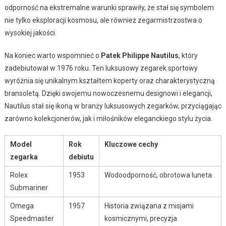
odporność na ekstremalne warunki sprawiły, że stał się symbolem
nie tylko eksploracji kosmosu, ale również zegarmistrzostwa o
wysokiej jakości.
Na koniec warto wspomnieć o
Patek Philippe Nautilus
, który
zadebiutował w 1976 roku. Ten luksusowy zegarek sportowy
wyróżnia się unikalnym kształtem koperty oraz charakterystyczną
bransoletą. Dzięki swojemu nowoczesnemu designowi i elegancji,
Nautilus stał się ikoną w branży luksusowych zegarków, przyciągając
zarówno kolekcjonerów, jak i miłośników eleganckiego stylu życia.
Model
Rok
Kluczowe cechy
zegarka
debiutu
Rolex
1953
Wodoodporność, obrotowa luneta
Submariner
Omega
1957
Historia związana z misjami
Speedmaster
kosmicznymi, precyzja