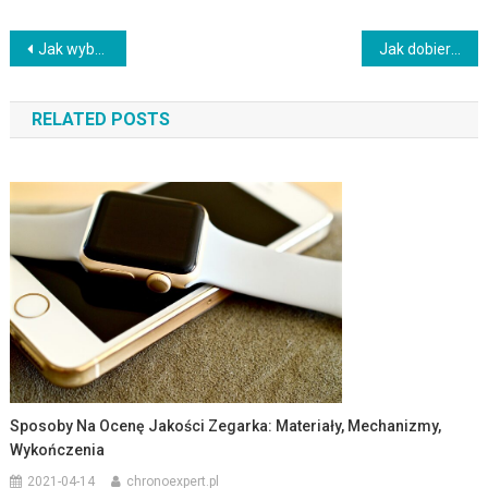
Nawigacja
Jak wybrać zegarek dla mężczyzny: Poradnik dla kobiet
Jak dobierać i nosić modne okulary korekcyjne
wpisu
RELATED POSTS
Sposoby Na Ocenę Jakości Zegarka: Materiały, Mechanizmy,
Wykończenia
2021-04-14
chronoexpert.pl