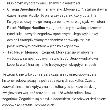
ulubionym wyborem wielu znanych osobistości.
Omega Speedmaster
– znany jako „Moonwatch”, stał się sławny
dzięki misjom Apollo. To pierwszy zegarek, który dotarł na
Księżyc, co uczyniło go ikoną zarówno w horologii, jak i w historii.
Patek Philippe Nautilus
– zegarek, który zrewolucjonizował
rynek luksusowych zegarków sportowych. Jego wyjątkowy
design i skomplikowany mechanizm sprawiają, że jest
poszukiwanym obiektem wśród kolekcjonerów.
Tag Heuer Monaco
– zegarek, który stał się symbolem
wyścigów samochodowych i stylu lat 70. Jego kwadratowa
koperta wyróżnia się na tle tradycyjnych okrągłych modeli.
Te zegarki nie tylko odmierzają czas, ale również opowiadają
historie i odpowiadają na potrzeby różnych subkultur. Często
zauważalne są ich wpływy na popkulturę, co jeszcze bardziej
zwiększa ich wartość oraz popularność wśród miłośników
zegarków. Zegarki te są nie tylko dodatkiem, ale odzwierciedleniem
osobowości i statusu ich właścicieli.