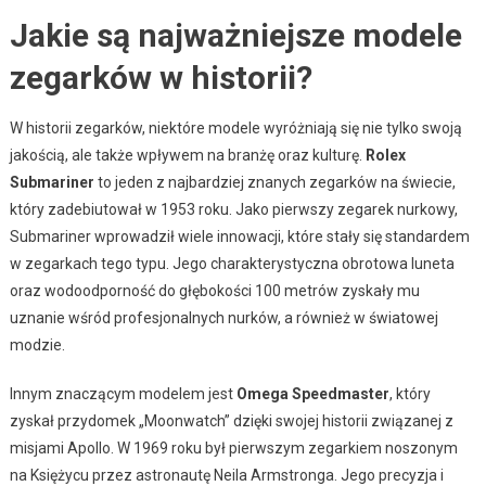
Jakie są najważniejsze modele
zegarków w historii?
W historii zegarków, niektóre modele wyróżniają się nie tylko swoją
jakością, ale także wpływem na branżę oraz kulturę.
Rolex
Submariner
to jeden z najbardziej znanych zegarków na świecie,
który zadebiutował w 1953 roku. Jako pierwszy zegarek nurkowy,
Submariner wprowadził wiele innowacji, które stały się standardem
w zegarkach tego typu. Jego charakterystyczna obrotowa luneta
oraz wodoodporność do głębokości 100 metrów zyskały mu
uznanie wśród profesjonalnych nurków, a również w światowej
modzie.
Innym znaczącym modelem jest
Omega Speedmaster
, który
zyskał przydomek „Moonwatch” dzięki swojej historii związanej z
misjami Apollo. W 1969 roku był pierwszym zegarkiem noszonym
na Księżycu przez astronautę Neila Armstronga. Jego precyzja i