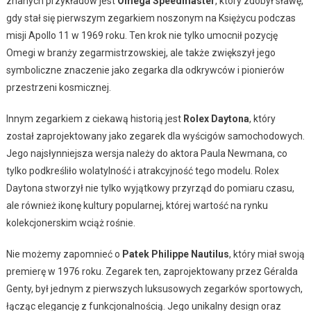
znanych przykładów jest
Omega Speedmaster
, który zdobył sławę,
gdy stał się pierwszym zegarkiem noszonym na Księżycu podczas
misji Apollo 11 w 1969 roku. Ten krok nie tylko umocnił pozycję
Omegi w branży zegarmistrzowskiej, ale także zwiększył jego
symboliczne znaczenie jako zegarka dla odkrywców i pionierów
przestrzeni kosmicznej.
Innym zegarkiem z ciekawą historią jest
Rolex Daytona
, który
został zaprojektowany jako zegarek dla wyścigów samochodowych.
Jego najsłynniejsza wersja należy do aktora Paula Newmana, co
tylko podkreśliło wolatylność i atrakcyjność tego modelu. Rolex
Daytona stworzył nie tylko wyjątkowy przyrząd do pomiaru czasu,
ale również ikonę kultury popularnej, której wartość na rynku
kolekcjonerskim wciąż rośnie.
Nie możemy zapomnieć o
Patek Philippe Nautilus
, który miał swoją
premierę w 1976 roku. Zegarek ten, zaprojektowany przez Géralda
Genty, był jednym z pierwszych luksusowych zegarków sportowych,
łącząc elegancję z funkcjonalnością. Jego unikalny design oraz