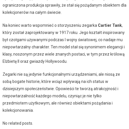
ograniczona produkcja sprawiły, że stał się pożądanym obiektem dla
kolekcjonerów na całym świecie.
Na koniec warto wspomnieć o storzyszeniu zegarka
Cartier Tank
,
który został zaprojektowany w 1917 roku. Jego kształt inspirowany
był czołgami używanymi podczas I wojny światowej, co nadaje mu
niepowtarzalny charakter. Ten model stał się synonimem elegancji i
klasy, noszonym przez wiele znanych postaci, w tym przez królową
Elżbietę II oraz gwiazdy Hollywoodu.
Zegarki nie są jedynie funkcjonalnymi urządzeniami, ale niosą ze
sobą bogate historie, które wciąż wpływają na ich status w
dzisiejszym społeczeństwie. Opowieści te tworzą atrakcyjność i
niepowtarzalność każdego modelu, czyniąc je nie tylko
przedmiotem użytkowym, ale również obiektami pożądania i
kolekcjonowania.
No related posts.