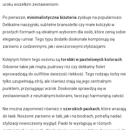
uroku wszelkim zestawieniom.
Po pierwsze,
minimalistyczna biżuteria
zyskuje na popularności.
Delikatne naszyjniki, subtelne bransoletki czy małe kolczyki w
prostych formach są idealnym wyborem dla osób, które cenią sobie
elegancję i umiar. Tego typu dodatki doskonale komponują się
zarówno z codziennymi, jak i wieczorowymi stylizacjami.
Kolejnym hitem tego sezonu są
torebki w pastelowych kolorach
.
Odcienie takie jak mięta, pudrowy róż czy delikatny fiolet
wprowadzają do outfitów świeżość i lekkość. Tego rodzaju torby nie
tylko uzupełniają strój, ale również stają się jego centralnym
punktem, przyciągając wzrok. Doskonale sprawdzą się w
zestawieniach z neutralnymi kolorami, tworząc harmonijną całość.
Nie można zapomnieć również o
szerokich paskach
, które wracają
do łask. Noszone zarówno w talii, jak i na biodrach, potrafią nadać
stylizacji nowoczesny wygląd. Paski te występują w różnych