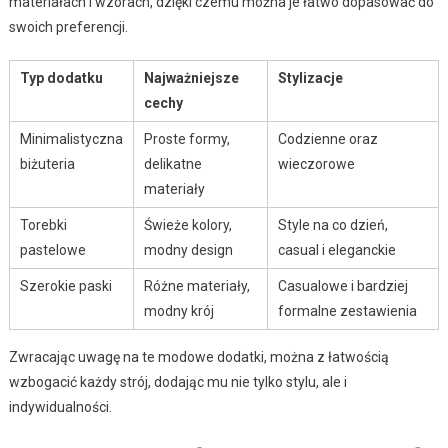
materiałach i wzorach, dzięki czemu można je łatwo dopasować do
swoich preferencji.
Typ dodatku
Najważniejsze
Stylizacje
cechy
Minimalistyczna
Proste formy,
Codzienne oraz
biżuteria
delikatne
wieczorowe
materiały
Torebki
Świeże kolory,
Style na co dzień,
pastelowe
modny design
casual i eleganckie
Szerokie paski
Różne materiały,
Casualowe i bardziej
modny krój
formalne zestawienia
Zwracając uwagę na te modowe dodatki, można z łatwością
wzbogacić każdy strój, dodając mu nie tylko stylu, ale i
indywidualności.