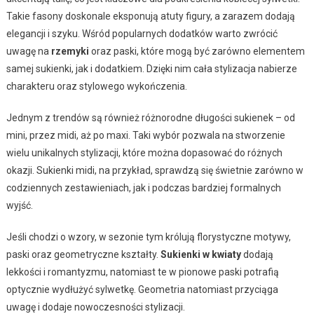
Takie fasony doskonale eksponują atuty figury, a zarazem dodają
elegancji i szyku. Wśród popularnych dodatków warto zwrócić
uwagę na
rzemyki
oraz paski, które mogą być zarówno elementem
samej sukienki, jak i dodatkiem. Dzięki nim cała stylizacja nabierze
charakteru oraz stylowego wykończenia.
Jednym z trendów są również różnorodne długości sukienek – od
mini, przez midi, aż po maxi. Taki wybór pozwala na stworzenie
wielu unikalnych stylizacji, które można dopasować do różnych
okazji. Sukienki midi, na przykład, sprawdzą się świetnie zarówno w
codziennych zestawieniach, jak i podczas bardziej formalnych
wyjść.
Jeśli chodzi o wzory, w sezonie tym królują florystyczne motywy,
paski oraz geometryczne kształty.
Sukienki w kwiaty
dodają
lekkości i romantyzmu, natomiast te w pionowe paski potrafią
optycznie wydłużyć sylwetkę. Geometria natomiast przyciąga
uwagę i dodaje nowoczesności stylizacji.