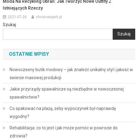
Moda Na Recykling Ubrań: Jak Tworzyć Nowe Outfity Z
Istniejących Rzeczy
2021-07-26
chronoexpert.pl
Szukaj
Szukaj
OSTATNIE WPISY
Nowoczesny butik modowy – jak znaleźć unikalny styl i jakość w
świecie masowej produkcji
Jakie przyrządy spawalnicze są niezbędne w nowoczesnej
spawalnictwie?
Co spakować na plażę, żeby wypoczynek był naprawdę
wygodny?
Rehabilitacja: co to jest i jak może pomóc w powrocie do
zdrowia?