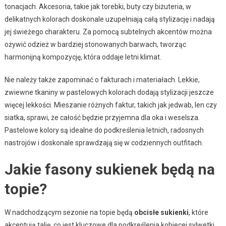
tonacjach. Akcesoria, takie jak torebki, buty czy biżuteria, w
delikatnych kolorach doskonale uzupełniają całą stylizację i nadają
jej świeżego charakteru. Za pomocą subtelnych akcentów można
ożywić odzież w bardziej stonowanych barwach, tworząc
harmonijną kompozycję, która oddaje letni klimat.
Nie należy także zapominać o fakturach i materiałach. Lekkie,
zwiewne tkaniny w pastelowych kolorach dodają stylizacji jeszcze
więcej lekkości. Mieszanie różnych faktur, takich jak jedwab, len czy
siatka, sprawi, że całość będzie przyjemna dla oka i weselsza.
Pastelowe kolory są idealne do podkreślenia letnich, radosnych
nastrojów i doskonale sprawdzają się w codziennych outfitach.
Jakie fasony sukienek będą na
topie?
W nadchodzącym sezonie na topie będą
obcisłe sukienki
, które
akcentują talię, co jest kluczowe dla podkreślenia kobiecej sylwetki.