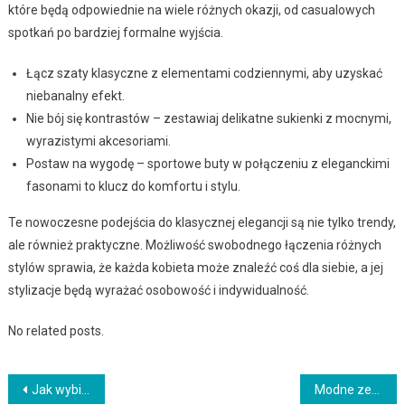
które będą odpowiednie na wiele różnych okazji, od casualowych
spotkań po bardziej formalne wyjścia.
Łącz szaty klasyczne z elementami codziennymi, aby uzyskać
niebanalny efekt.
Nie bój się kontrastów – zestawiaj delikatne sukienki z mocnymi,
wyrazistymi akcesoriami.
Postaw na wygodę – sportowe buty w połączeniu z eleganckimi
fasonami to klucz do komfortu i stylu.
Te nowoczesne podejścia do klasycznej elegancji są nie tylko trendy,
ale również praktyczne. Możliwość swobodnego łączenia różnych
stylów sprawia, że każda kobieta może znaleźć coś dla siebie, a jej
stylizacje będą wyrażać osobowość i indywidualność.
No related posts.
Nawigacja
Jak wybierać smartwatch dla seniora: Praktyczne funkcje i łatwość obsługi
Modne zegarki unisex: Idealne dla osób, które lubią nietypowe rozwiązania